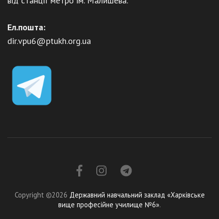
від станції метро ім. Малишева.
Ел.пошта:
dir.vpu6@ptukh.org.ua
Copyright ©2026
Державний навчальний заклад «Харківське
вище професійне училище №6»
.