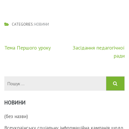
CATEGORIES:
НОВИНИ
Навігація
Тема Першого уроку
Засідання педагогічної
записів
ради
Пошук:
НОВИНИ
(без назви)
Всеукраїнську соціальну інформаційна кампанія щодо