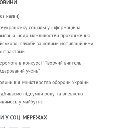
ОВИНИ
без назви)
сеукраїнську соціальну інформаційна
ампанія щодо можливостей проходження
ійськової служби за новими мотиваційними
онтрактами.
еремога в конкурсі “Творчий вчитель –
бдарований учень”
овини від Міністерства оборони України
ідбиваємо підсумки року та впевнено
ивимось у майбутнє
И У СОЦ. МЕРЕЖАХ