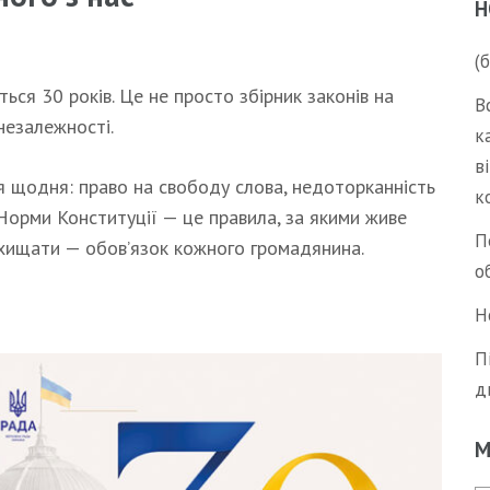
Н
(
ься 30 років. Це не просто збірник законів на
В
незалежності.
к
в
ся щодня: право на свободу слова, недоторканність
к
 Норми Конституції — це правила, за якими живе
П
захищати — обов’язок кожного громадянина.
о
Н
П
д
М