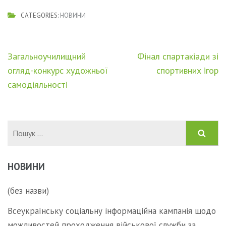
CATEGORIES:
НОВИНИ
Навігація
Загальноучилищний
Фінал спартакіади зі
записів
огляд-конкурс художньої
спортивних ігор
самодіяльності
Пошук:
НОВИНИ
(без назви)
Всеукраїнську соціальну інформаційна кампанія щодо
можливостей проходження військової служби за