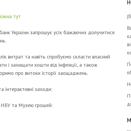
Н
можна тут
(
В
банк України запрошує усіх бажаючих долучитися
к
нь.
в
к
ік витрат та навіть спробуємо скласти власний
П
ти і захищати кошти від інфляції, а також
о
воримо про витоки історії заощаджень.
Н
а інтерактивні заходи:
П
д
в НБУ та Музею грошей:
М