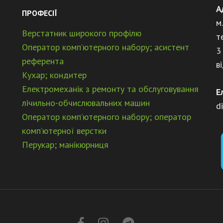
А
ПРОФЕСІЇ
м
Верстатник широкого профілю
т
Оператор комп’ютерного набору; асистент
3
референта
в
Кухар; кондитер
Електромеханік з ремонту та обслуговування
Е
лічильно-обчислювальних машин
d
Оператор комп’ютерного набору; оператор
комп’ютерної верстки
Перукар; манікюрниця