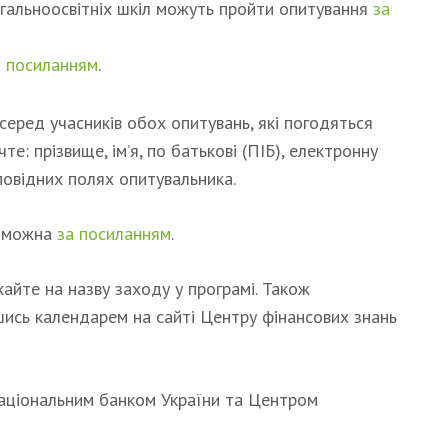
агальноосвітніх шкіл можуть пройти опитування
за
а посиланням
.
серед учасників обох опитувань, які погодяться
те: прізвище, ім’я, по батькові (ПІБ), електронну
овідних полях опитувальника.
в можна
за посиланням
.
айте на назву заходу у програмі. Також
шись календарем на сайті Центру фінансових знань
аціональним банком України та Центром