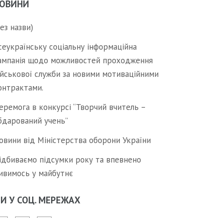
ОВИНИ
без назви)
сеукраїнську соціальну інформаційна
ампанія щодо можливостей проходження
ійськової служби за новими мотиваційними
онтрактами.
еремога в конкурсі “Творчий вчитель –
бдарований учень”
овини від Міністерства оборони України
ідбиваємо підсумки року та впевнено
ивимось у майбутнє
И У СОЦ. МЕРЕЖАХ