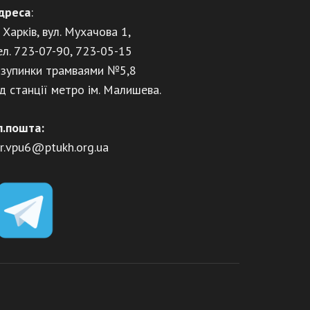
дреса
:
. Харків, вул. Мухачова 1,
ел. 723-07-90, 723-05-15
 зупинки трамваями №5,8
ід станції метро ім. Малишева.
л.пошта:
ir.vpu6@ptukh.org.ua