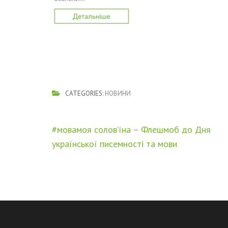
CATEGORIES:
НОВИНИ
Навігація
#мовамоя солов’їна – Флешмоб до Дня
записів
української писемності та мови