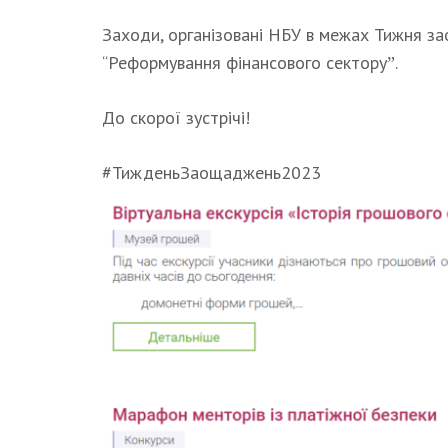
Заходи, організовані НБУ в межах Тижня з
“Реформування фінансового секторуˮ.
До скорої зустрічі!
#ТижденьЗаощаджень2023