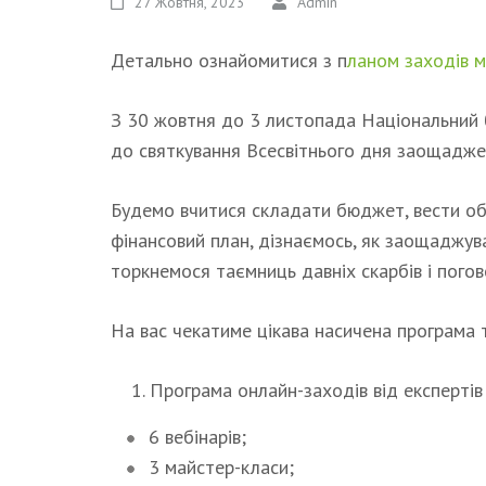
27 Жовтня, 2023
Admin
Детально ознайомитися з п
ланом заходів 
З 30 жовтня до 3 листопада Національний 
до святкування Всесвітнього дня заощадже
Будемо вчитися складати бюджет, вести обл
фінансовий план, дізнаємось, як заощаджува
торкнемося таємниць давніх скарбів і пого
На вас чекатиме цікава насичена програма т
Програма онлайн-заходів від експерті
6 вебінарів;
3 майстер-класи;