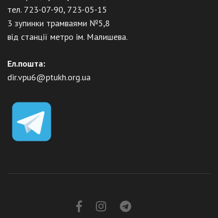
тел. 723-07-90, 723-05-15
3 зупинки трамваями №5,8
від станції метро ім. Малишева.
Ел.пошта:
dir.vpu6@ptukh.org.ua