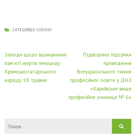
CATEGORIES:
НОВИНИ
Навігація
Заходи щодо вшанування
Підводимо підсумки
записів
пам’яті жертв геноциду
проведення
Кримськотатарського
Всеукраїнського тижня
народу 18 травня
професійної освіти у ДНЗ
«Харківське вище
професійне училище № 6»
Пошук: