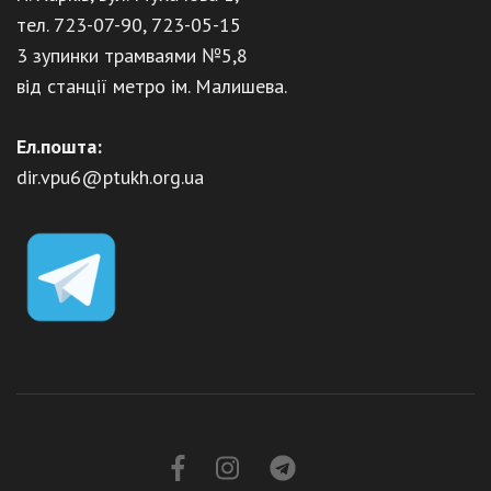
тел. 723-07-90, 723-05-15
3 зупинки трамваями №5,8
від станції метро ім. Малишева.
Ел.пошта:
dir.vpu6@ptukh.org.ua