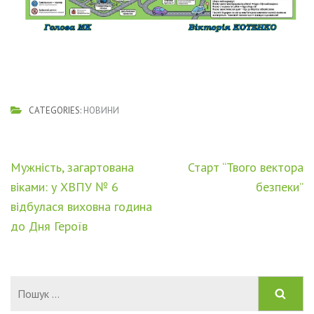
CATEGORIES:
НОВИНИ
Навігація
Мужність, загартована
Старт “Твого вектора
записів
віками: у ХВПУ № 6
безпеки”
відбулася виховна година
до Дня Героїв
Пошук: