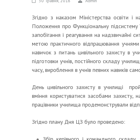
30 Травня, 2018
Admin
Згідно з наказом Міністерства освіти і
Положення про Функціональну підсистему “
запобігання і реагування на надзвичайні с
метою практичного відпрацювання учнями
навичок з питань цивільного захисту в у
підготовки учнів, постійного складу учили
часу, вироблення в учнів певних навиків са
День цивільного захисту в училищі прой
вміння користуватися засобами захисту, 
працівники училища продемонстрували відпов
Згідно плану Дня ЦЗ було проведено:
Збір керівного і командного складу, 