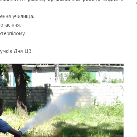
щення училища.
огасіння.
терпілому.
умків Дня ЦЗ.