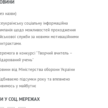
ОВИНИ
без назви)
сеукраїнську соціальну інформаційна
ампанія щодо можливостей проходження
ійськової служби за новими мотиваційними
онтрактами.
еремога в конкурсі “Творчий вчитель –
бдарований учень”
овини від Міністерства оборони України
ідбиваємо підсумки року та впевнено
ивимось у майбутнє
И У СОЦ. МЕРЕЖАХ