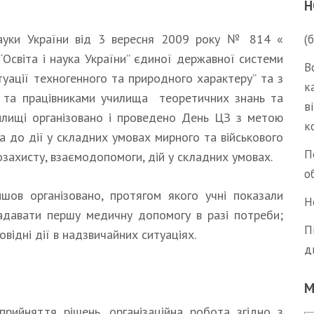
Н
 науки України від 3 вересня 2009 року № 814 «
(
Освіта і наука України” єдиної державної системи
В
итуації техногенного та природного характеру” та з
к
 та працівниками училища теоретичних знань та
в
чилищі організовано і проведено День ЦЗ з метою
к
ща до дії у складних умовах мирного та військового
П
мозахисту, взаємодопомоги, дій у складних умовах.
о
шов організовано, протягом якого учні показали
Н
надавати першу медичну допомогу в разі потреби;
П
ідні дії в надзвичайних ситуаціях.
д
М
прийняття рішень, організаційна робота згідно з