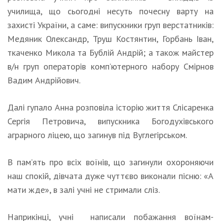
училища, що сьогодні несуть почесну варту на
захисті України, а саме: випускники груп верстатників:
Медяник Олександр, Труш Костянтин, Горбань Іван,
ткаченко Микола та Бублій Андрій; а також майстер
в/н груп операторів комп’ютерного набору Смірнов
Вадим Андрійович.
Далі гупало Анна розповіла історію життя Слісаренка
Сергія Петровича, випускника Богодухівського
аграрного ліцею, що загинув під Вуглегірськом.
В пам’ять про всіх воїнів, що загинули охороняючи
наш спокій, дівчата дуже чуттєво виконали пісню: «А
мати жде», в залі учні не стримали сліз.
Наприкінці, учні написали побажання воїнам-