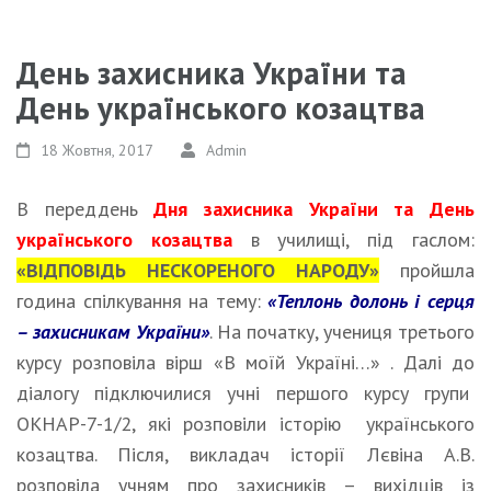
День захисника України та
День українського козацтва
18 Жовтня, 2017
Admin
В переддень
Дня захисника України та День
українського козацтва
в училищі, під гаслом:
«ВІДПОВІДЬ НЕСКОРЕНОГО НАРОДУ»
пройшла
година спілкування на тему:
«Теплонь долонь і серця
– захисникам України»
. На початку, учениця третього
курсу розповіла вірш «В моїй Україні…» . Далі до
діалогу підключилися учні першого курсу групи
ОКНАР-7-1/2, які розповіли історію українського
козацтва. Після, викладач історії Лєвіна А.В.
розповіла учням про захисників – вихідців із