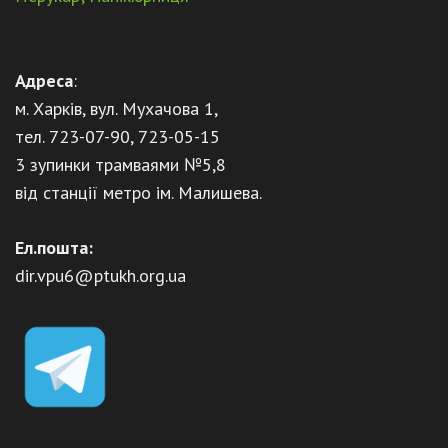
Адреса
:
м. Харків, вул. Мухачова 1,
тел. 723-07-90, 723-05-15
3 зупинки трамваями №5,8
від станції метро ім. Малишева.
Ел.пошта:
dir.vpu6@ptukh.org.ua