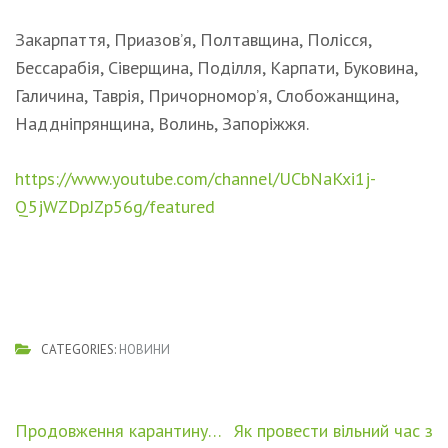
Закарпаття, Приазов’я, Полтавщина, Полісся,
Бессарабія, Сіверщина, Поділля, Карпати, Буковина,
Галичина, Таврія, Причорномор’я, Слобожанщина,
Наддніпрянщина, Волинь, Запоріжжя.
https://www.youtube.com/channel/UCbNaKxi1j-
Q5jWZDpJZp56g/featured
CATEGORIES:
НОВИНИ
Навігація
Продовження карантину…
Як провести вільний час з