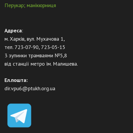
Перукар; манікюрниця
Адреса
:
м. Харків, вул. Мухачова 1,
тел. 723-07-90, 723-05-15
3 зупинки трамваями №5,8
від станції метро ім. Малишева.
Ел.пошта:
dir.vpu6@ptukh.org.ua