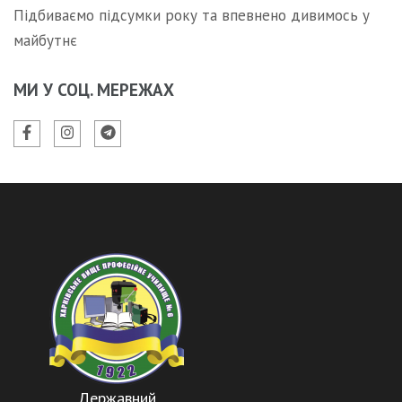
Підбиваємо підсумки року та впевнено дивимось у
майбутнє
МИ У СОЦ. МЕРЕЖАХ
Державний