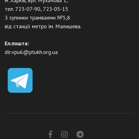
м. Харків, вул. Мухачова 1,
тел. 723-07-90, 723-05-15
3 зупинки трамваями №5,8
від станції метро ім. Малишева.
Ел.пошта:
dir.vpu6@ptukh.org.ua