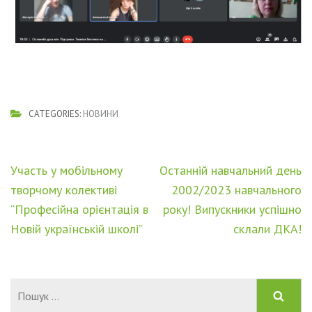
CATEGORIES:
НОВИНИ
Навігація
Участь у мобільному
Останній навчальний день
записів
творчому колективі
2002/2023 навчального
“Професійна орієнтація в
року! Випускники успішно
Новій українській школі”
склали ДКА!
Пошук: