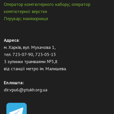
Оператор комп’ютерного набору; оператор
комп’ютерної верстки
Перукар; манікюрниця
Адреса
:
м. Харків, вул. Мухачова 1,
тел. 723-07-90, 723-05-15
3 зупинки трамваями №5,8
від станції метро ім. Малишева.
Ел.пошта:
dir.vpu6@ptukh.org.ua