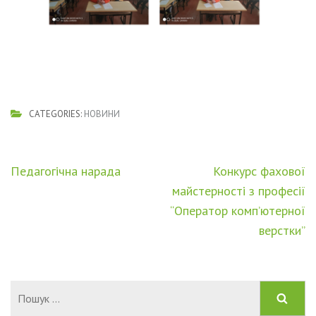
CATEGORIES:
НОВИНИ
Навігація
Педагогічна нарада
Конкурс фахової
записів
майстерності з професії
“Оператор комп’ютерної
верстки”
Пошук: