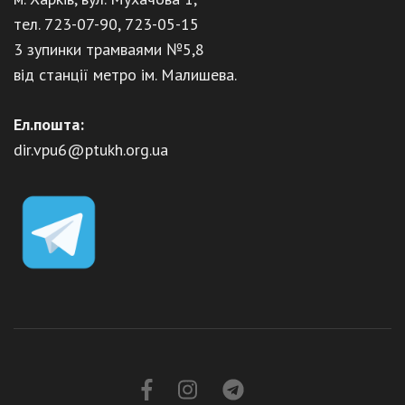
тел. 723-07-90, 723-05-15
3 зупинки трамваями №5,8
від станції метро ім. Малишева.
Ел.пошта:
dir.vpu6@ptukh.org.ua