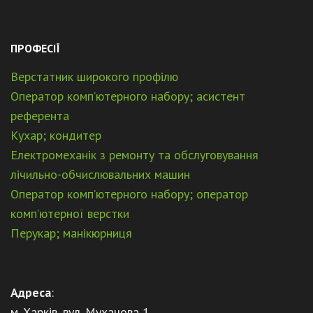
ПРОФЕСІЇ
Верстатник широкого профілю
Оператор комп’ютерного набору; асистент
референта
Кухар; кондитер
Електромеханік з ремонту та обслуговування
лічильно-обчислювальних машин
Оператор комп’ютерного набору; оператор
комп’ютерної верстки
Перукар; манікюрниця
Адреса
:
м. Харків, вул. Мухачова 1,