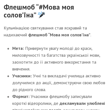
Флешмоб “#Мова моя
солов’їна”
Кульмінацією святкування став яскравий та
надихаючий
флешмоб “Мова моя солов’їна”
.
Мета:
Привернути увагу молоді до краси,
милозвучності та багатства української мови,
заохотити до її активного використання та
вивчення.
Учасники:
Учні та викладачі училища активно
долучилися до акції, демонструючи свою любов
до рідного слова.
Формат:
Учасники флешмобу записували
короткі відеоролики, де
декламували улюблені