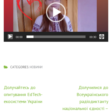
00:00
00:30
CATEGORIES:
НОВИНИ
Навігація
Долучайтесь до
Долучилися до
записів
опитування EdTech-
Всеукраїнського
екосистеми України
радіодиктанту
національної єдності –