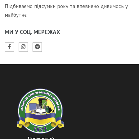
Підбиваємо підсумки року та впевнено дивимось у
майбутнє
МИ У СОЦ. МЕРЕЖАХ
Державний