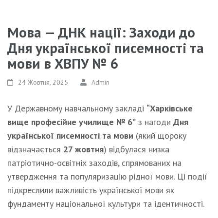
Мова — ДНК нації: Заходи до
Дня української писемності та
мови в ХВПУ № 6
24 Жовтня, 2025
Admin
У Державному навчальному закладі
“Харківське
вище професійне училище № 6”
з нагоди
Дня
української писемності та мови
(який щороку
відзначається
27 жовтня
) відбулася низка
патріотично-освітніх заходів, спрямованих на
утвердження та популяризацію рідної мови. Ці події
підкреслили важливість української мови як
фундаменту національної культури та ідентичності.