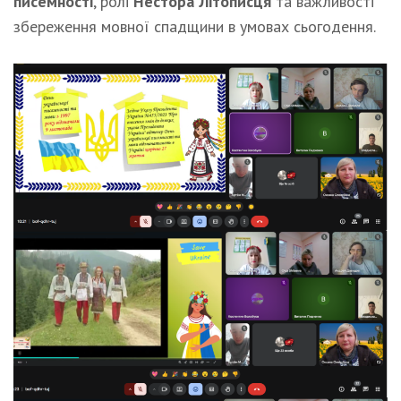
писемності
, ролі
Нестора Літописця
та важливості
збереження мовної спадщини в умовах сьогодення.