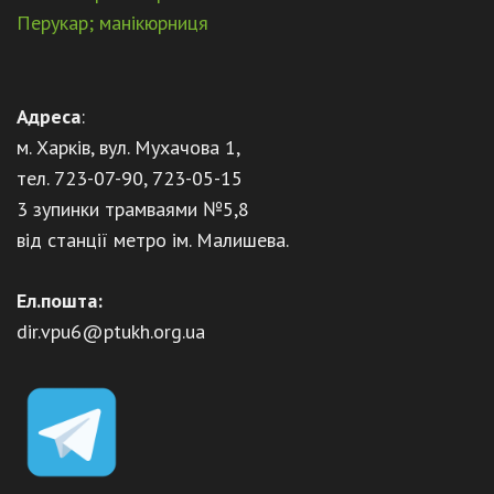
Перукар; манікюрниця
Адреса
:
м. Харків, вул. Мухачова 1,
тел. 723-07-90, 723-05-15
3 зупинки трамваями №5,8
від станції метро ім. Малишева.
Ел.пошта:
dir.vpu6@ptukh.org.ua