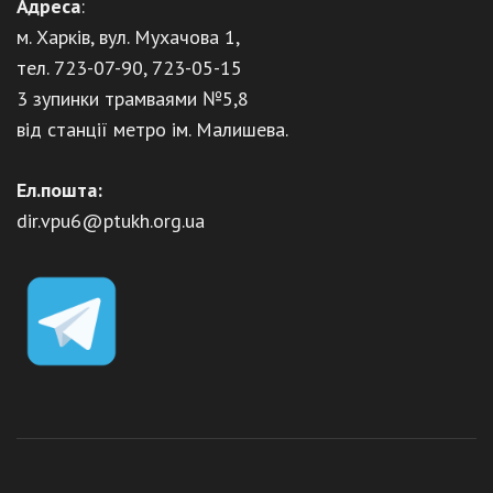
Адреса
:
м. Харків, вул. Мухачова 1,
тел. 723-07-90, 723-05-15
3 зупинки трамваями №5,8
від станції метро ім. Малишева.
Ел.пошта:
dir.vpu6@ptukh.org.ua