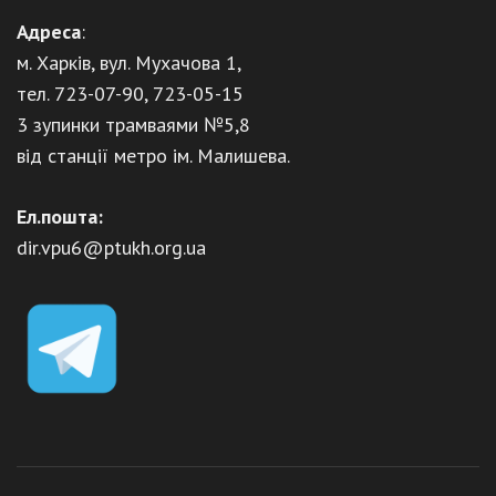
Адреса
:
м. Харків, вул. Мухачова 1,
тел. 723-07-90, 723-05-15
3 зупинки трамваями №5,8
від станції метро ім. Малишева.
Ел.пошта:
dir.vpu6@ptukh.org.ua