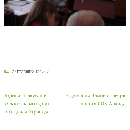
CATEGORIES:
НОВИНИ
Навігація
Години спілкування:
Відвідання Зимової феєрії
записів
«Славетна мить, що
на базі СОК-Аркада
об’єднала Україну»