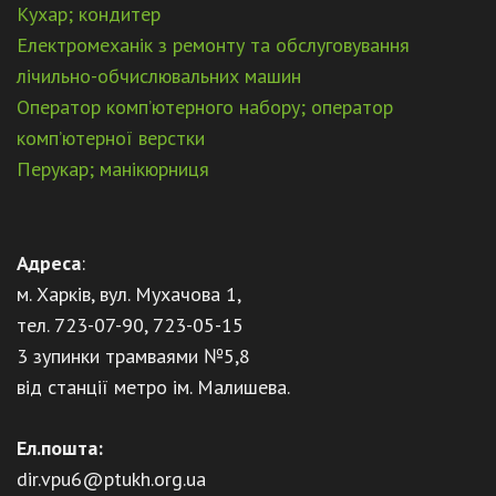
Кухар; кондитер
Електромеханік з ремонту та обслуговування
лічильно-обчислювальних машин
Оператор комп’ютерного набору; оператор
комп’ютерної верстки
Перукар; манікюрниця
Адреса
:
м. Харків, вул. Мухачова 1,
тел. 723-07-90, 723-05-15
3 зупинки трамваями №5,8
від станції метро ім. Малишева.
Ел.пошта:
dir.vpu6@ptukh.org.ua