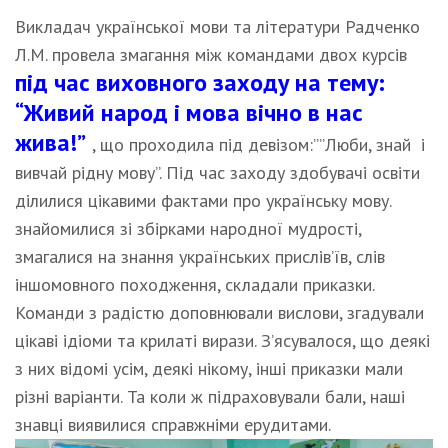
Викладач української мови та літератури Радченко
Л.М. провела змагання між командами двох курсів
під час виховного заходу на тему:
“Живий народ і мова вічно в нас
жива!”
, що проходила під девізом:””Люби, знай і
вивчай рідну мову”. Під час заходу здобувачі освіти
ділилися цікавими фактами про українську мову.
знайомилися зі збірками народної мудрості,
змагалися на знання українських прислів’їв, слів
іншомовного походження, складали приказки.
Команди з радістю доповнювали вислови, згадували
цікаві ідіоми та крилаті вирази. З’ясувалося, що деякі
з них відомі усім, деякі нікому, інші приказки мали
різні варіанти. Та коли ж підраховували бали, наші
знавці виявилися справжніми ерудитами.