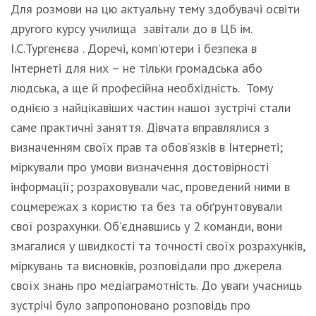
Для розмови на цю актуальну тему здобувачі освіти
другого курсу училища завітали до в ЦБ ім.
І.С.Тургенєва . Доречі, комп’ютери і безпека в
Інтернеті для них – не тільки громадська або
людська, а ще й професійна необхідність. Тому
однією з найцікавіших частин нашої зустрічі стали
саме практичні заняття. Дівчата вправлялися з
визначенням своїх прав та обов’язків в Інтернеті;
міркували про умови визначення достовірності
інформації; розраховували час, проведений ними в
соцмережах з користю та без та обґрунтовували
свої розрахунки. Об’єднавшись у 2 команди, вони
змагалися у швидкості та точності своїх розрахунків,
міркувань та висновків, розповідали про джерела
своїх знань про медіаграмотність. До уваги учасниць
зустрічі було запропоновано розповідь про