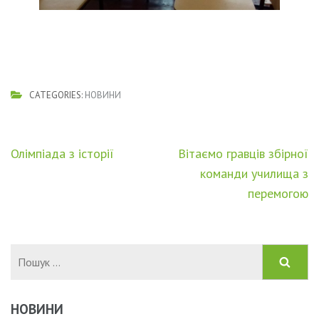
CATEGORIES:
НОВИНИ
Навігація
Олімпіада з історії
Вітаємо гравців збірної
записів
команди училища з
перемогою
Пошук:
НОВИНИ