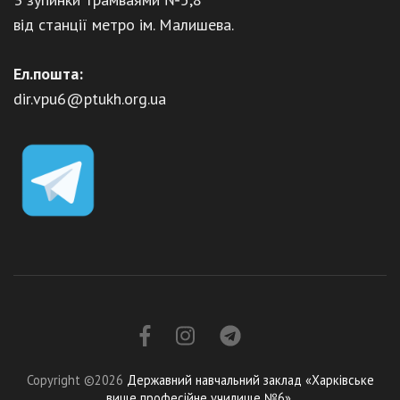
від станції метро ім. Малишева.
Ел.пошта:
dir.vpu6@ptukh.org.ua
Copyright ©2026
Державний навчальний заклад «Харківське
вище професійне училище №6»
.