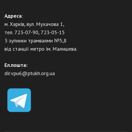
Адреса
:
м. Харків, вул. Мухачова 1,
тел. 723-07-90, 723-05-15
3 зупинки трамваями №5,8
від станції метро ім. Малишева.
Ел.пошта:
dir.vpu6@ptukh.org.ua