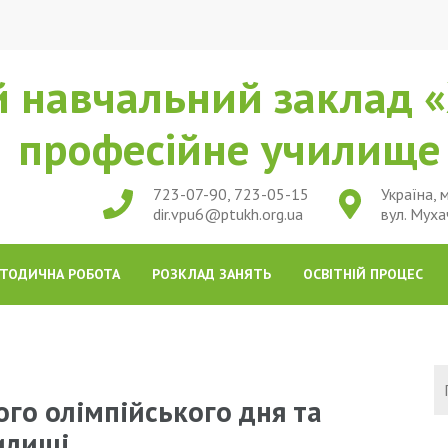
 навчальний заклад «
професійне училищ
723-07-90, 723-05-15
Україна, м
dir.vpu6@ptukh.org.ua
вул. Муха
ТОДИЧНА РОБОТА
РОЗКЛАД ЗАНЯТЬ
ОСВІТНІЙ ПРОЦЕС
го олімпійського дня та
илищі