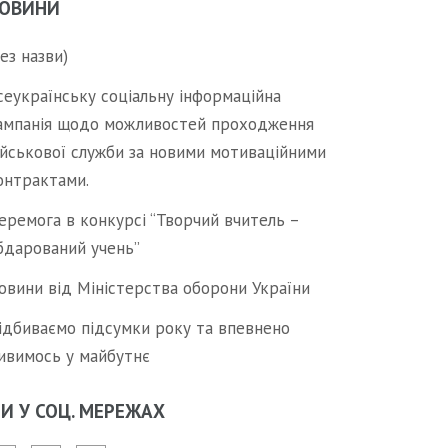
ОВИНИ
без назви)
сеукраїнську соціальну інформаційна
ампанія щодо можливостей проходження
ійськової служби за новими мотиваційними
онтрактами.
еремога в конкурсі “Творчий вчитель –
бдарований учень”
овини від Міністерства оборони України
ідбиваємо підсумки року та впевнено
ивимось у майбутнє
И У СОЦ. МЕРЕЖАХ