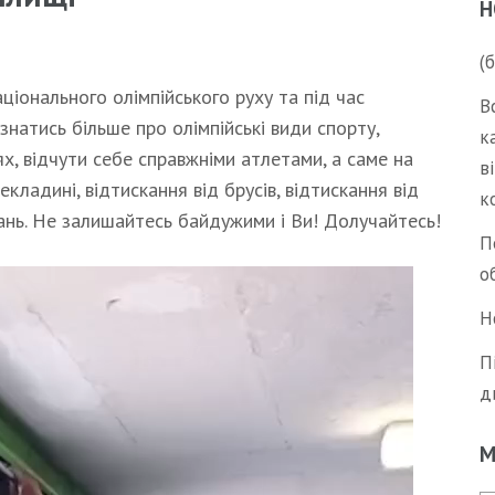
Н
(
ціонального олімпійського руху та під час
В
натись більше про олімпійські види спорту,
к
х, відчути себе справжніми атлетами, а саме на
в
кладині, відтискання від брусів, відтискання від
к
дань. Не залишайтесь байдужими і Ви! Долучайтесь!
П
о
Н
П
д
М