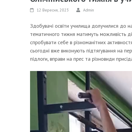
12 Вересня, 2023
Admin
Здобувачі освіти училища долучилися до на
тематичного тижня матимуть можливість діз
спробувати себе в різноманітних активностя
сьогодні вже виконують підтягування на пере
підлоги, вправи на прес та різновиди присі
Відеопрогравач