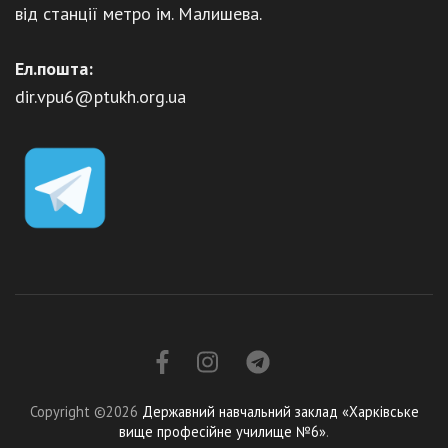
від станції метро ім. Малишева.
Ел.пошта:
dir.vpu6@ptukh.org.ua
Copyright ©2026
Державний навчальний заклад «Харківське
вище професійне училище №6»
.