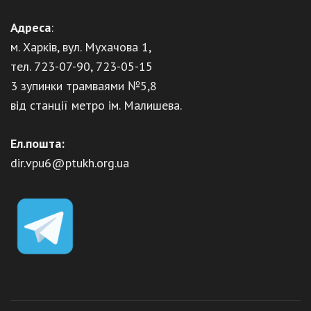
Адреса
:
м. Харків, вул. Мухачова 1,
тел. 723-07-90, 723-05-15
3 зупинки трамваями №5,8
від станції метро ім. Малишева.
Ел.пошта:
dir.vpu6@ptukh.org.ua