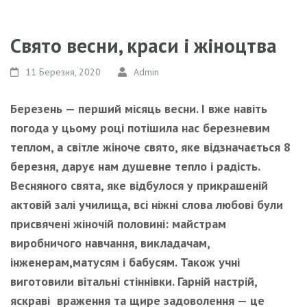
Свято весни, краси і жіноцтва
11 Березня, 2020
Admin
Березень — перший місяць весни.
І вже навіть
погода у цьому році потішила нас березневим
теплом, а світле жіноче свято, яке відзначається 8
березня, дарує нам душевне тепло і радість.
Весняного свята
, яке відбулося у
прикрашеній
актовій залі училища
, всі ніжні слова любові були
присвячені
жіночій половині: майстрам
виробничого навчання, викладачам,
інженерам,
матусям і бабусям.
Також учні
виготовили вітальні стіннівки.
Гарній настрій,
яскраві враження та щире задоволення — це