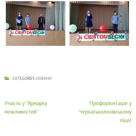
CATEGORIES:
НОВИНИ
Навігація
Участь у “Ярмарку
Профорієнтація у
записів
можливостей”
Черкаськолозівському
ліцеї