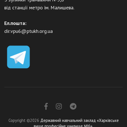
від станції метро ім. Малишева.
Ел.пошта:
dir.vpu6@ptukh.org.ua
Copyright ©2026
Державний навчальний заклад «Харківське
вище професійне училище №6»
.