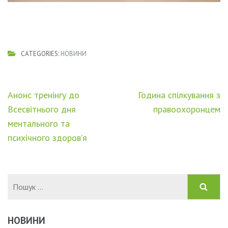
CATEGORIES:
НОВИНИ
Навігація
Анонс тренінгу до
Година спілкування з
записів
Всесвітнього дня
правоохоронцем
ментального та
психічного здоров’я
Пошук:
НОВИНИ