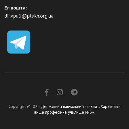
Ел.пошта:
dir.vpu6@ptukh.org.ua
Copyright ©2026
Державний навчальний заклад «Харківське
вище професійне училище №6»
.