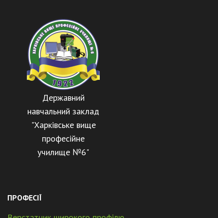
Державний
навчальний заклад
"Харківське вище
професійне
училище №6"
ПРОФЕСІЇ
Верстатник широкого профілю