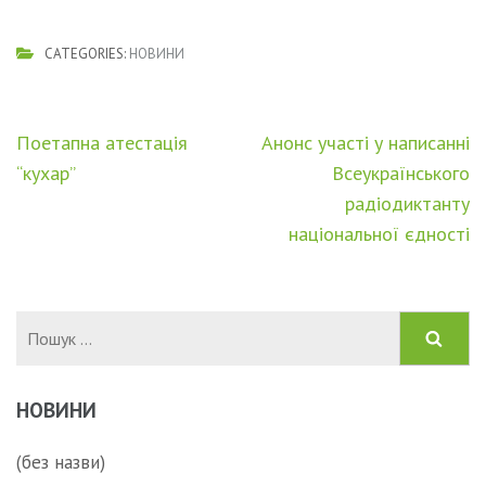
CATEGORIES:
НОВИНИ
Навігація
Поетапна атестація
Анонс участі у написанні
записів
“кухар”
Всеукраїнського
радіодиктанту
національної єдності
Пошук:
НОВИНИ
(без назви)