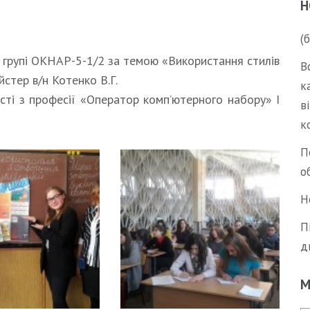
Н
(
у групі ОКНАР-5-1/2 за темою «Використання стилів
В
йстер в/н Котенко В.Г.
к
ті з професії «Оператор комп’ютерного набору» І
в
к
П
о
Н
П
д
М