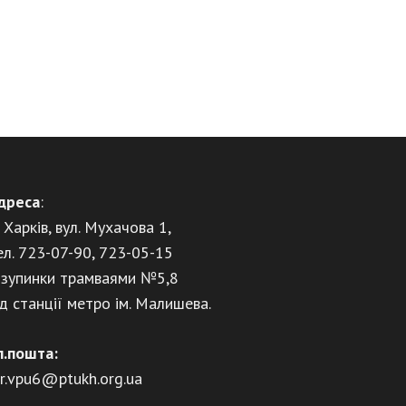
дреса
:
. Харків, вул. Мухачова 1,
ел. 723-07-90, 723-05-15
 зупинки трамваями №5,8
ід станції метро ім. Малишева.
л.пошта:
ir.vpu6@ptukh.org.ua