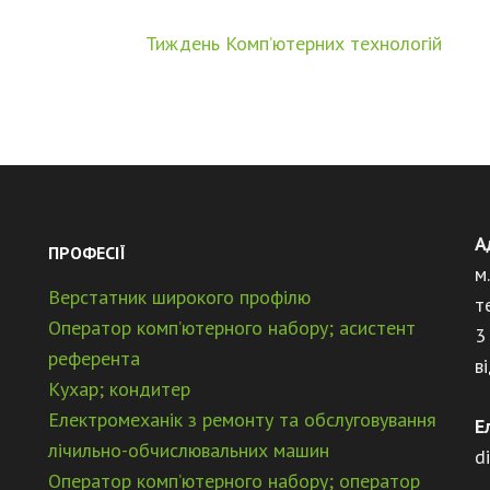
Тиждень Комп’ютерних технологій
А
ПРОФЕСІЇ
м
Верстатник широкого профілю
т
Оператор комп’ютерного набору; асистент
3
референта
в
Кухар; кондитер
Електромеханік з ремонту та обслуговування
Е
лічильно-обчислювальних машин
d
Оператор комп’ютерного набору; оператор