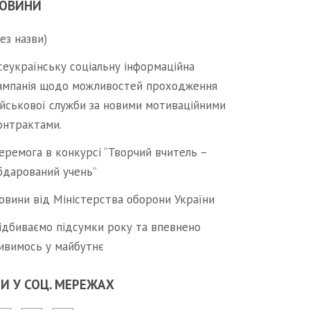
ОВИНИ
без назви)
сеукраїнську соціальну інформаційна
ампанія щодо можливостей проходження
ійськової служби за новими мотиваційними
онтрактами.
еремога в конкурсі “Творчий вчитель –
бдарований учень”
овини від Міністерства оборони України
ідбиваємо підсумки року та впевнено
ивимось у майбутнє
И У СОЦ. МЕРЕЖАХ