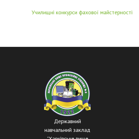
Навігація
Училищні конкурси фахової майстерності
записів
Державний
навчальний заклад
"Харківське вище