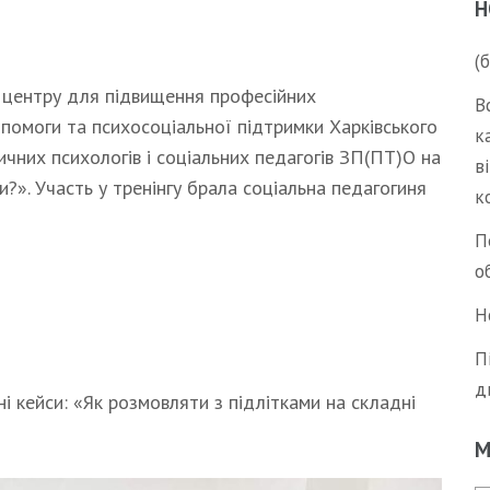
Н
(
 центру для підвищення професійних
В
помоги та психосоціальної підтримки Харківського
к
чних психологів і соціальних педагогів ЗП(ПТ)О на
в
и?». Участь у тренінгу брала соціальна педагогиня
к
П
о
Н
П
д
і кейси: «Як розмовляти з підлітками на складні
М