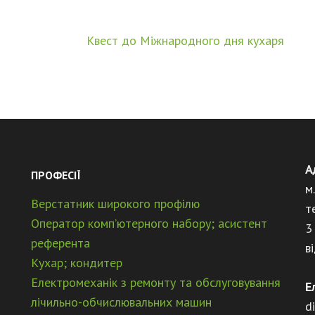
Квест до Міжнародного дня кухаря
А
ПРОФЕСІЇ
м
Верстатник широкого профілю
т
Оператор комп’ютерного набору; асистент
3
референта
в
Кухар; кондитер
Електромеханік з ремонту та обслуговування
Е
лічильно-обчислювальних машин
d