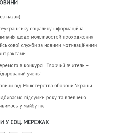
ОВИНИ
без назви)
сеукраїнську соціальну інформаційна
ампанія щодо можливостей проходження
ійськової служби за новими мотиваційними
онтрактами.
еремога в конкурсі “Творчий вчитель –
бдарований учень”
овини від Міністерства оборони України
ідбиваємо підсумки року та впевнено
ивимось у майбутнє
И У СОЦ. МЕРЕЖАХ