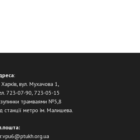
дреса
:
. Харків, вул. Мухачова 1,
ел. 723-07-90, 723-05-15
 зупинки трамваями №5,8
ід станції метро ім. Малишева.
л.пошта:
ir.vpu6@ptukh.org.ua