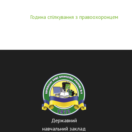
Навігація
Година спілкування з правоохоронцем
записів
Державний
навчальний заклад