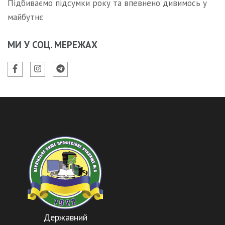
Підбиваємо підсумки року та впевнено дивимось у
майбутнє
МИ У СОЦ. МЕРЕЖАХ
Державний