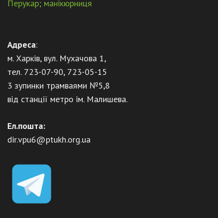
Перукар; манікюрниця
Адреса
:
м. Харків, вул. Мухачова 1,
тел. 723-07-90, 723-05-15
3 зупинки трамваями №5,8
від станції метро ім. Малишева.
Ел.пошта:
dir.vpu6@ptukh.org.ua