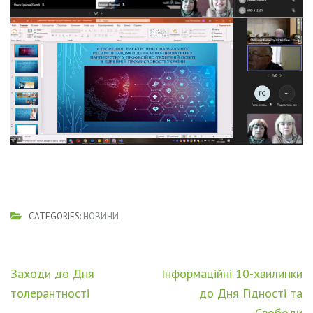
CATEGORIES:
НОВИНИ
Навігація
Заходи до Дня
Інформаційні 10-хвилинки
записів
толерантності
до Дня Гідності та
Свободи