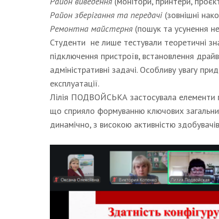
Район виведення
(монітори, принтери, проєк
Район зберігання та передачі
(зовнішні нако
Ремонтна майстерня
(пошук та усунення не
Студенти не лише тестували теоретичні зна
підключення пристроїв, встановлення драйв
адміністративні задачі. Особливу увагу при
експлуатації.
Лілія ПОДВОЙСЬКА застосувала елементи п
що сприяло формуванню ключових загальни
динамічно, з високою активністю здобувачів