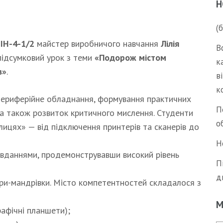
Н
(
ІН-4-1/2
майстер виробничого навчання
Лілія
В
ідсумковий урок з теми
«Подорож містом
к
в»
.
в
к
периферійне обладнання, формування практичних
П
 а також розвиток критичного мислення. Студенти
о
лицях» — від підключення принтерів та сканерів до
Н
завданнями, продемонструвавши високий рівень
П
д
ри-мандрівки. Місто компетентностей складалося з
М
рафічні планшети);