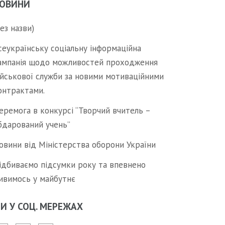
ОВИНИ
без назви)
сеукраїнську соціальну інформаційна
ампанія щодо можливостей проходження
ійськової служби за новими мотиваційними
онтрактами.
еремога в конкурсі “Творчий вчитель –
бдарований учень”
овини від Міністерства оборони України
ідбиваємо підсумки року та впевнено
ивимось у майбутнє
И У СОЦ. МЕРЕЖАХ