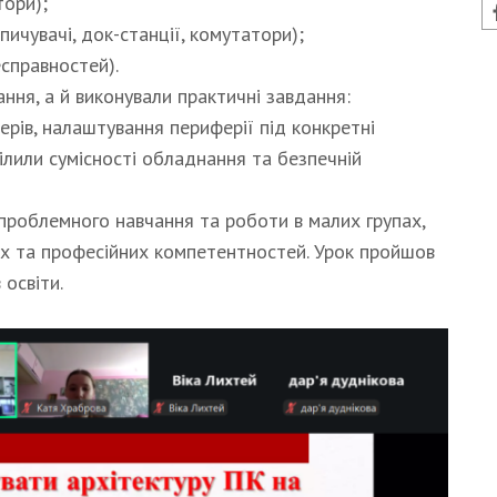
тори);
пичувачі, док-станції, комутатори);
справностей).
ння, а й виконували практичні завдання:
ерів, налаштування периферії під конкретні
ділили сумісності обладнання та безпечній
роблемного навчання та роботи в малих групах,
х та професійних компетентностей. Урок пройшов
 освіти.