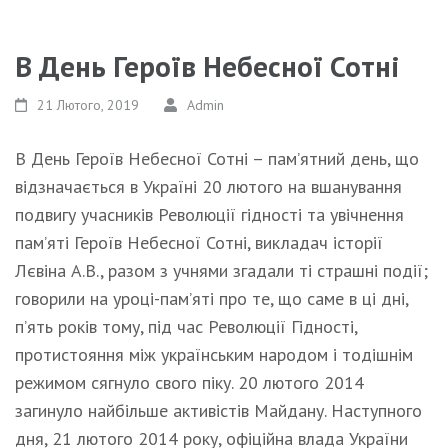
В День Героїв Небесної Сотні
21 Лютого, 2019
Admin
В День Героїв Небесної Сотні – пам’ятний день, що
відзначається в Україні 20 лютого на вшанування
подвигу учасників Революції гідності та увічнення
пам’яті Героїв Небесної Сотні, викладач історії
Лєвіна А.В., разом з учнями згадали ті страшні події;
говорили на уроці-пам’яті про те, що саме в ці дні,
п’ять років тому, під час Революції Гідності,
протистояння між українським народом і тодішнім
режимом сягнуло свого піку. 20 лютого 2014
загинуло найбільше активістів Майдану. Наступного
дня, 21 лютого 2014 року, офіційна влада України