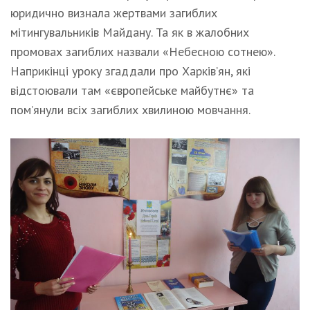
юридично визнала жертвами загиблих
мітингувальників Майдану. Та як в жалобних
промовах загиблих назвали «Небесною сотнею».
Наприкінці уроку згаддали про Харків’ян, які
відстоювали там «європейське майбутнє» та
пом’янули всіх загиблих хвилиною мовчання.