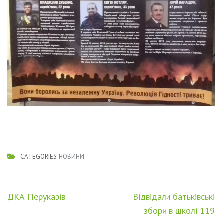
CATEGORIES:
НОВИНИ
Навігація
ДКА Перукарів
Відвідали батьківські
записів
збори в школі 119