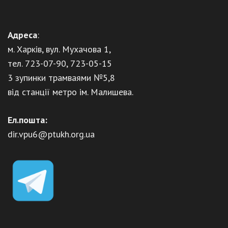
Адреса
:
м. Харків, вул. Мухачова 1,
тел. 723-07-90, 723-05-15
3 зупинки трамваями №5,8
від станції метро ім. Малишева.
Ел.пошта:
dir.vpu6@ptukh.org.ua