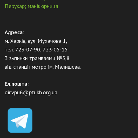
Перукар; манікюрниця
Адреса
:
м. Харків, вул. Мухачова 1,
тел. 723-07-90, 723-05-15
3 зупинки трамваями №5,8
від станції метро ім. Малишева.
Ел.пошта:
dir.vpu6@ptukh.org.ua