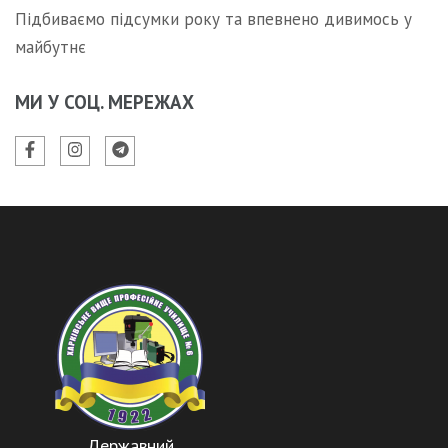
Підбиваємо підсумки року та впевнено дивимось у
майбутнє
МИ У СОЦ. МЕРЕЖАХ
Державний