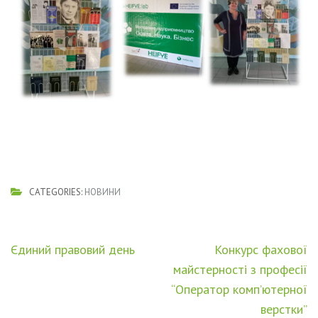
CATEGORIES:
НОВИНИ
Навігація
Єдиний правовий день
Конкурс фахової
записів
майстерності з професії
“Оператор комп’ютерної
верстки”