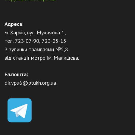
Адреса
:
м. Харків, вул. Мухачова 1,
тел. 723-07-90, 723-05-15
3 зупинки трамваями №5,8
від станції метро ім. Малишева.
Ел.пошта:
dir.vpu6@ptukh.org.ua