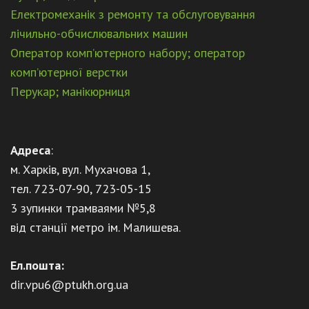
Електромеханік з ремонту та обслуговування
лічильно-обчислювальних машин
Оператор комп’ютерного набору; оператор
комп’ютерної верстки
Перукар; манікюрниця
Адреса
:
м. Харків, вул. Мухачова 1,
тел. 723-07-90, 723-05-15
3 зупинки трамваями №5,8
від станції метро ім. Малишева.
Ел.пошта:
dir.vpu6@ptukh.org.ua