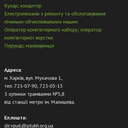
Кухар; кондитер
Електромеханік з ремонту та обслуговування
лічильно-обчислювальних машин
Оператор комп’ютерного набору; оператор
комп’ютерної верстки
Перукар; манікюрниця
Адреса
:
м. Харків, вул. Мухачова 1,
тел. 723-07-90, 723-05-15
3 зупинки трамваями №5,8
від станції метро ім. Малишева.
Ел.пошта:
dir.vpu6@ptukh.org.ua