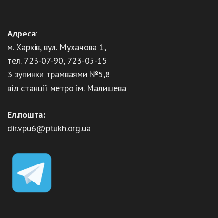
Адреса
:
м. Харків, вул. Мухачова 1,
тел. 723-07-90, 723-05-15
3 зупинки трамваями №5,8
від станції метро ім. Малишева.
Ел.пошта:
dir.vpu6@ptukh.org.ua