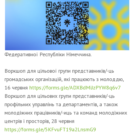
Федеративної Республіки Німеччина.
Воркшоп для цільової групи представників/-ць
громадських організацій, які працюють з молоддю,
16 червня
https://forms.gle/ADXBdMiJzPYW8q6v7
Воркшоп для цільових групи представників/-ць
профільних управлінь та департаментів, а також
молодіжних працівників/-иць та команд молодіжних
центрів і просторів, 28 червня
https://forms.gle/5KFvuFT19a2LnsmG9