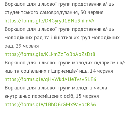
Воркшоп для цільової групи представників/-ць
студентського самоврядування, 30 червня
https://forms.gle/D4Gyryd1BNo9himVA
Воркшоп для цільової групи представників/-ць
молодіжних рад та ініціативних груп молодіжних
рад, 29 червня
https://forms.gle/KLkmZzFoBbAoZsDt8
Воркшоп для цільової групи молодих підприємців/-
иць та соціальних підприємців/-иць, 14 червня
https://forms.gle/qHvWkdAUeTvsv5LE6
Воркшоп для цільової групи молоді з числа
внутрішньо переміщених осіб, 15 червня
https://forms.gle/1BhQ6rGMx9avocR36