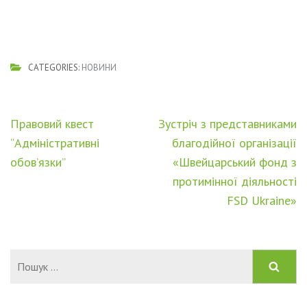
CATEGORIES:
НОВИНИ
Навігація
Правовий квест
Зустріч з представниками
записів
“Адміністративні
благодійної організації
обов’язки”
«Швейцарський фонд з
протимінної діяльності
FSD Ukraine»
Пошук: