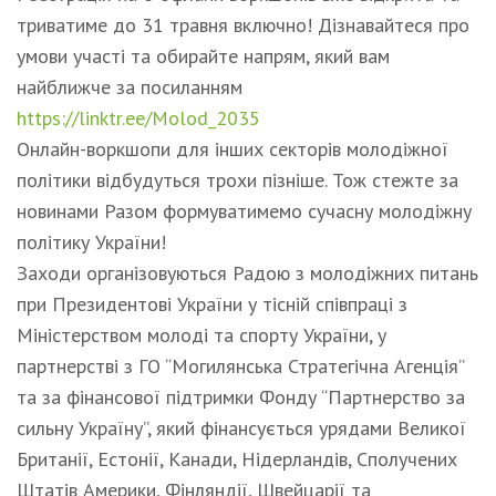
триватиме до 31 травня включно! Дізнавайтеся про
умови участі та обирайте напрям, який вам
найближче за посиланням
https://linktr.ee/Molod_2035
Онлайн-воркшопи для інших секторів молодіжної
політики відбудуться трохи пізніше. Тож стежте за
новинами Разом формуватимемо сучасну молодіжну
політику України!
Заходи організовуються Радою з молодіжних питань
при Президентові України у тісній співпраці з
Міністерством молоді та спорту України, у
партнерстві з ГО “Могилянська Стратегічна Агенція”
та за фінансової підтримки Фонду “Партнерство за
сильну Україну”, який фінансується урядами Великої
Британії, Естонії, Канади, Нідерландів, Сполучених
Штатів Америки, Фінляндії, Швейцарії та