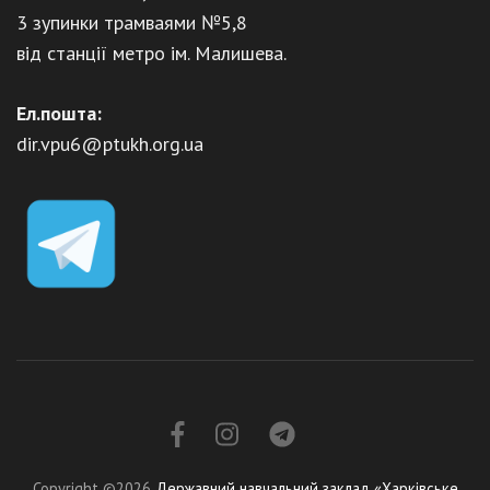
3 зупинки трамваями №5,8
від станції метро ім. Малишева.
Ел.пошта:
dir.vpu6@ptukh.org.ua
Copyright ©2026
Державний навчальний заклад «Харківське