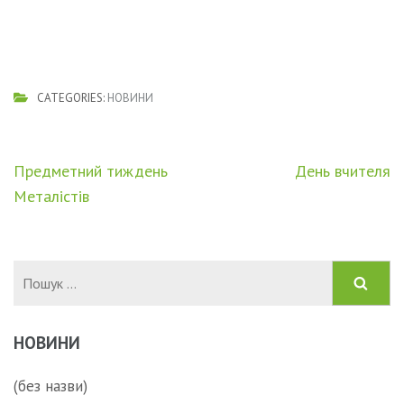
CATEGORIES:
НОВИНИ
Навігація
Предметний тиждень
День вчителя
записів
Металістів
Пошук:
НОВИНИ
(без назви)