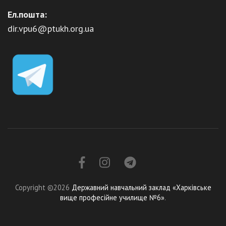
Ел.пошта:
dir.vpu6@ptukh.org.ua
Copyright ©2026
Державний навчальний заклад «Харківське
вище професійне училище №6»
.