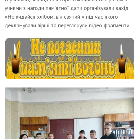
учнями з нагоди пам’ятної дати організували захід
«Не кидайся хлібом, він святий!» під час якого
декламували вірші та переглянули відео фрагменти.