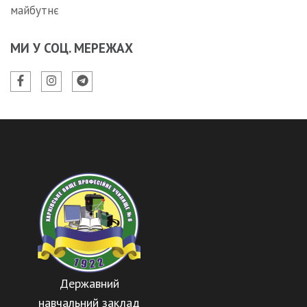
майбутнє
МИ У СОЦ. МЕРЕЖАХ
Державний
навчальний заклад