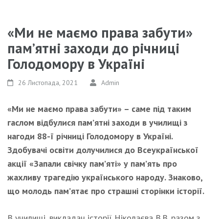
«Ми не маємо права забути»
пам’ятні заходи до річниці
Голодомору в Україні
26 Листопада, 2021
Admin
«Ми не маємо права забути» – саме під таким
гаслом відбулися пам’ятні заходи
в училищі
з
нагоди 8
8
-ї річниці Голодомору в Україні.
Здобувачі освіти
долучилися до Всеукраїнської
акції «Запали свічку пам’яті» у пам’ять про
жахливу трагедію українського народу. Знаково,
що молодь пам’ятає про страшні сторінки історії.
В училищі, викладач історії Ніколаєва В.В. разом з