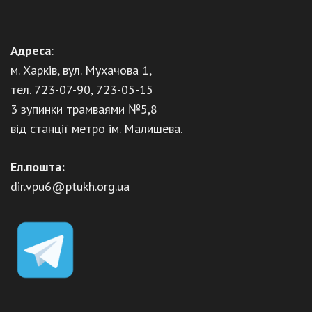
Адреса
:
м. Харків, вул. Мухачова 1,
тел. 723-07-90, 723-05-15
3 зупинки трамваями №5,8
від станції метро ім. Малишева.
Ел.пошта:
dir.vpu6@ptukh.org.ua