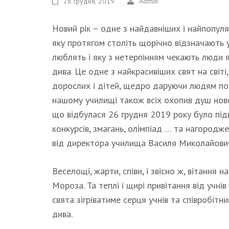
28 Грудня, 2019
Admin
Новий рік – одне з найдавніших і найпопуля
яку протягом століть щорічно відзначають у 
люблять і яку з нетерпінням чекають люди я
дива. Це одне з найкрасивіших свят на світ
дорослих і дітей, щедро даруючи людям по вс
нашому училищі також всіх охопив душ ново
що відбулася 26 грудня 2019 року було пі
конкурсів, змагань, олімпіад … та нагородж
від директора училища Василя Миколайови
Веселощі, жарти, співи, і звісно ж, вітання
Мороза. Та теплі і щирі привітання від учні
свята зігріватиме серця учнів та співробітни
дива.