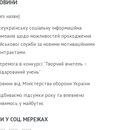
ОВИНИ
без назви)
сеукраїнську соціальну інформаційна
ампанія щодо можливостей проходження
ійськової служби за новими мотиваційними
онтрактами.
еремога в конкурсі “Творчий вчитель –
бдарований учень”
овини від Міністерства оборони України
ідбиваємо підсумки року та впевнено
ивимось у майбутнє
И У СОЦ. МЕРЕЖАХ