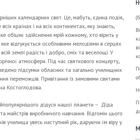
Н
рніших календарних свят. Це, мабуть, єдина подія,
(
всіх країнах і на всіх континентах, яку знають,
В
ке обіцяє здійснення мрій кожному, хто вірить у
к
і, яке відгукується особливими мелодіями в серцях
в
ій землі радість і добро, сміх та веселощі. У
к
річної атмосфери. Під час святкового концерту,
П
дведено підсумки обласних та загально училищних
о
ення переможців. Привітання із зимовими святами
ча Костоглодова.
Н
П
 найпопулярнішого дідуся нашої планети – Діда
д
в та майстрів виробничого навчання. Відгомін цього
ків училища увесь наступний рік, даруючи їм віру у
М