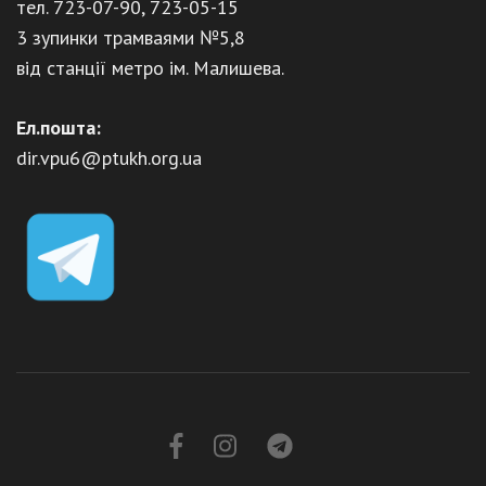
тел. 723-07-90, 723-05-15
3 зупинки трамваями №5,8
від станції метро ім. Малишева.
Ел.пошта:
dir.vpu6@ptukh.org.ua