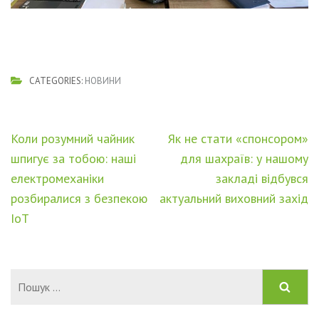
CATEGORIES:
НОВИНИ
Навігація
Коли розумний чайник
Як не стати «спонсором»
записів
шпигує за тобою: наші
для шахраїв: у нашому
електромеханіки
закладі відбувся
розбиралися з безпекою
актуальний виховний захід
IoT
Пошук: