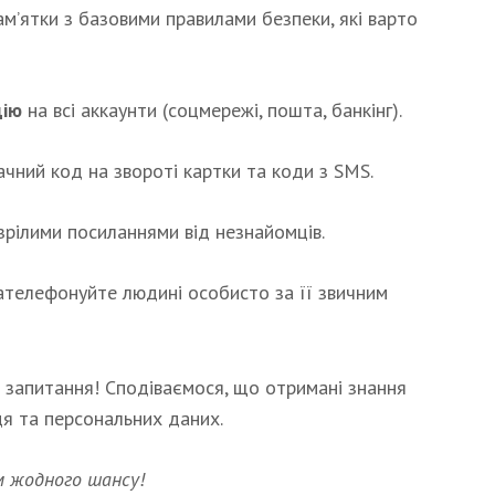
ам’ятки з базовими правилами безпеки, які варто
цію
на всі аккаунти (соцмережі, пошта, банкінг).
ачний код на звороті картки та коди з SMS.
рілими посиланнями від незнайомців.
ателефонуйте людині особисто за її звичним
і запитання! Сподіваємося, що отримані знання
я та персональних даних.
 жодного шансу!