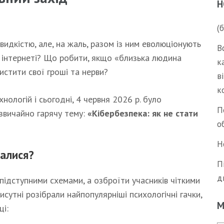
Н
(
видкістю, але, на жаль, разом із ним еволюціонують
В
 в інтернеті? Що робити, якщо «близька людина
к
истити свої гроші та нерви?
в
к
ологій і сьогодні, 4 червня 2026 р. було
П
звичайно гарячу тему:
«Кібербезпека: як не стати
о
Н
алися?
П
д
підступними схемами, а озброїти учасників чіткими
сутні розібрали найпопулярніші психологічні гачки,
М
ці: