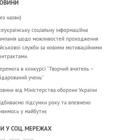
ОВИНИ
без назви)
сеукраїнську соціальну інформаційна
ампанія щодо можливостей проходження
ійськової служби за новими мотиваційними
онтрактами.
еремога в конкурсі “Творчий вчитель –
бдарований учень”
овини від Міністерства оборони України
ідбиваємо підсумки року та впевнено
ивимось у майбутнє
И У СОЦ. МЕРЕЖАХ