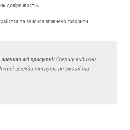
нь довірливості».
райства та вчилися впевнено говорити
 вивчили всі присутні:
Спершу видихни,
 Шахраї завжди тиснуть на емоції та