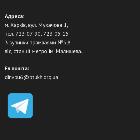
Адреса
:
м. Харків, вул. Мухачова 1,
тел. 723-07-90, 723-05-15
3 зупинки трамваями №5,8
від станції метро ім. Малишева.
Ел.пошта:
dir.vpu6@ptukh.org.ua