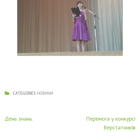
CATEGORIES:
НОВИНИ
Навігація
День знань.
Перемога у конкурсі
записів
Верстатників