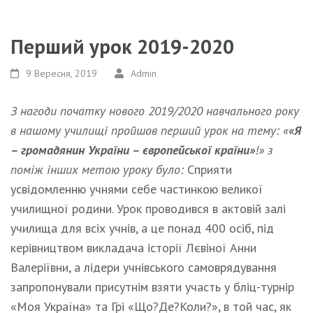
Перший урок 2019-2020
9 Вересня, 2019
Admin
З нагоди початку нового 2019/2020 навчального року
в нашому училищі пройшов перший урок на тему: «
«Я
– громадянин України – європейської країни»
!» з
поміж інших метою уроку було:
Сприяти
усвідомленню учнями себе частинкою великої
училищної родини. Урок проводився в актовій залі
училища для всіх учнів, а це понад 400 осіб, під
керівництвом викладача історії Лєвіної Анни
Валеріївни, а лідери учнівського самоврядування
запропонували присутнім взяти участь у бліц-турнір
«Моя Україна» та Грі «Що?Де?Коли?», в той час, як