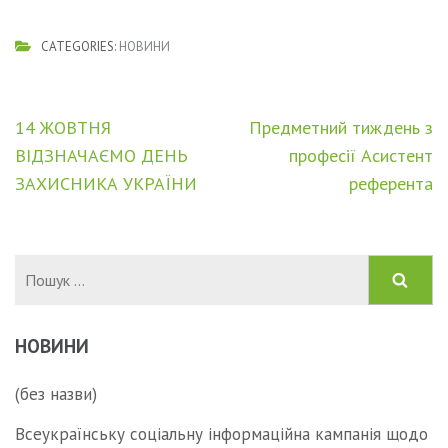
CATEGORIES:
НОВИНИ
Навігація
14 ЖОВТНЯ
Предметний тиждень з
записів
ВІДЗНАЧАЄМО ДЕНЬ
професії Асистент
ЗАХИСНИКА УКРАЇНИ
референта
Пошук:
НОВИНИ
(без назви)
Всеукраїнську соціальну інформаційна кампанія щодо