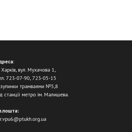
дреса
:
. Харків, вул. Мухачова 1,
ел. 723-07-90, 723-05-15
 зупинки трамваями №5,8
ід станції метро ім. Малишева.
л.пошта:
ir.vpu6@ptukh.org.ua