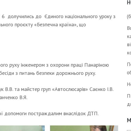
Н
№ 6 долучились до Єдиного національного уроку з
(
ьного проєкту «Безпечна країна», що
В
к
в
к
П
ого руху інженером з охорони праці Панаріною
о
бесіди з питань безпеки дорожнього руху.
Н
В.В. та майстер груп «Автослюсарів» Саєнко І.В.
П
анченко В.Я.
д
ої допомоги постраждалим внаслідок ДТП.
М