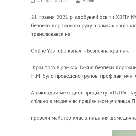
21 Травня, 2021
Admin
21 травня 2021 р. здобувачі освіти ХВПУ 
безпеки дорожнього руху в рамках націонал
транслювався на
Оnline YouTube-каналі «Безпечна країна».
Крім того в рамках Тижня безпеки дорожнь
Н.М. було проведено групові профілактичні 
А викладач-методист предмету: «ПДР» Паук 
спільно з медичним працівником училища П
провели майстер-клас з надання домедичн