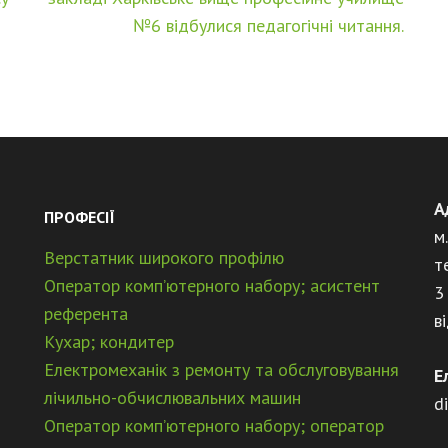
№6 відбулися педагогічні читання.
А
ПРОФЕСІЇ
м
Верстатник широкого профілю
т
Оператор комп’ютерного набору; асистент
3
референта
в
Кухар; кондитер
Електромеханік з ремонту та обслуговування
Е
лічильно-обчислювальних машин
d
Оператор комп’ютерного набору; оператор