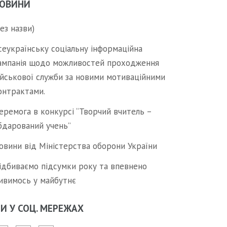
ОВИНИ
без назви)
сеукраїнську соціальну інформаційна
ампанія щодо можливостей проходження
ійськової служби за новими мотиваційними
онтрактами.
еремога в конкурсі “Творчий вчитель –
бдарований учень”
овини від Міністерства оборони України
ідбиваємо підсумки року та впевнено
ивимось у майбутнє
И У СОЦ. МЕРЕЖАХ