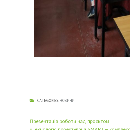
CATEGORIES:
НОВИНИ
Навігація
Презентація роботи над проєктом:
записів
«Технологія проектуваня SMART – комплек