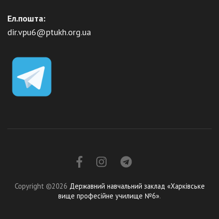
Ел.пошта:
dir.vpu6@ptukh.org.ua
Copyright ©2026
Державний навчальний заклад «Харківське
вище професійне училище №6»
.