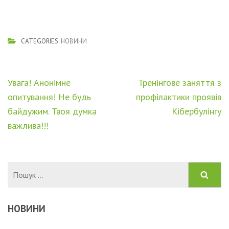
CATEGORIES:
НОВИНИ
Навігація
Увага! Анонімне
Тренінгове заняття з
записів
опитування! Не будь
профілактики проявів
байдужим. Твоя думка
Кібербулінгу
важлива!!!
Пошук:
НОВИНИ