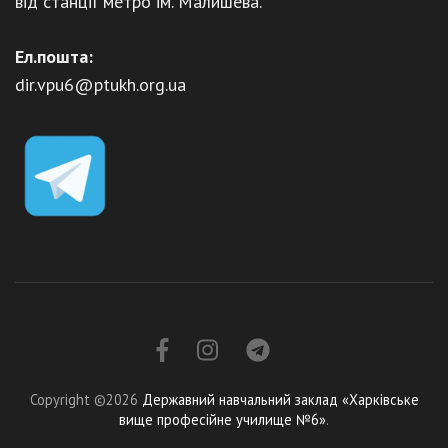
від станції метро ім. Малишева.
Ел.пошта:
dir.vpu6@ptukh.org.ua
Copyright ©2026
Державний навчальний заклад «Харківське
вище професійне училище №6»
.