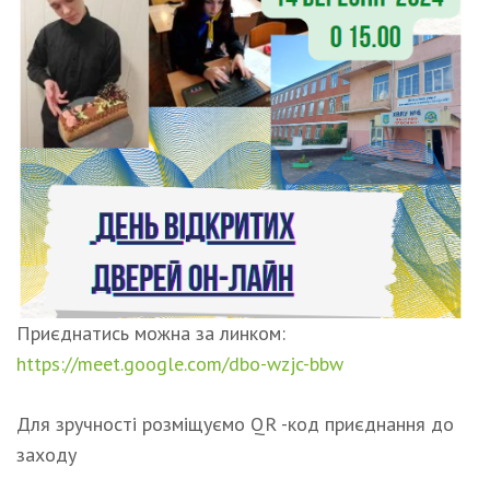
Приєднатись можна за линком:
https://meet.google.com/dbo-wzjc-bbw
Для зручності розміщуємо QR -код приєднання до
заходу